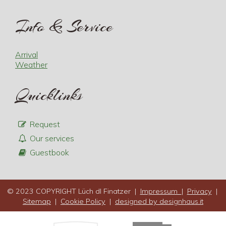
Info & Service
Arrival
Weather
Quicklinks
Request
Our services
Guestbook
© 2023 COPYRIGHT Lüch dl Finatzer |
Impressum
|
Privacy
|
Sitemap
|
Cookie Policy
|
designed by designhaus.it